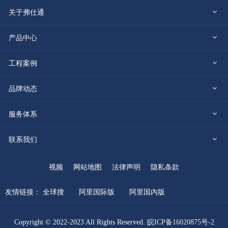
关于弗仕通
公司介绍
产品中心
冰川系列
工程案例
发展历程
2022年
品牌动态
鱼肚白系列
企业荣誉
企业新闻
服务体系
2021年
冰裂系列
加工服务体系
联系我们
品牌视频
2020年
山峰系列
联系方式
日常养护
视频
网站地图
法律声明
隐私条款
2019年
单色系列
人才招聘
友情链接：
服务规范
全球搜
阿里国际版
阿里国内版
细颗粒系列
意见反馈
复色系列
Copyright © 2022-2023 All Rights Reserved.
皖ICP备16020875号-2