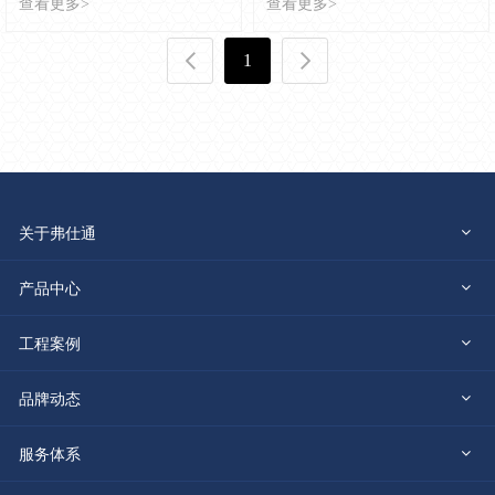
查看更多>
查看更多>
1
关于弗仕通
公司介绍
产品中心
冰川系列
工程案例
发展历程
2022年
品牌动态
鱼肚白系列
企业荣誉
企业新闻
服务体系
2021年
冰裂系列